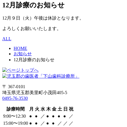
12月診療のお知らせ
12月９日（火）午後は休診となります。
よろしくお願いいたします。
ALL
HOME
お知らせ
12月診療のお知らせ
〒 367-0101
埼玉県児玉郡美里町小茂田405-5
0495-76-3530
診療時間
月
火
水
木
金
土
日
祝
9:00〜12:30
●
●
／
●
●
●
●
／
15:00〜19:00
●
●
／
●
●
／
／
／