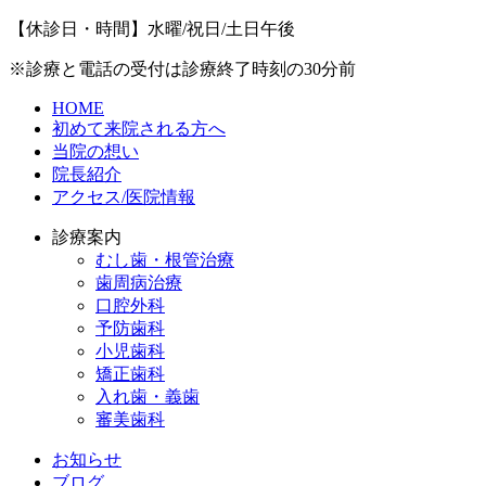
【休診日・時間】水曜/祝日/土日午後
※診療と電話の受付は診療終了時刻の30分前
HOME
初めて来院される方へ
当院の想い
院長紹介
アクセス/医院情報
診療案内
むし歯・根管治療
歯周病治療
​口腔外科
予防歯科
小児歯科
矯正歯科
入れ歯・義歯
審美歯科
お知らせ
ブログ