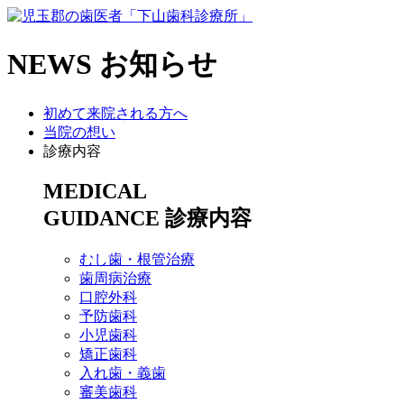
NEWS
お知らせ
初めて来院される方へ
当院の想い
診療内容
MEDICAL
GUIDANCE
診療内容
むし歯・根管治療
歯周病治療
​口腔外科
予防歯科
小児歯科
矯正歯科
入れ歯・義歯
審美歯科