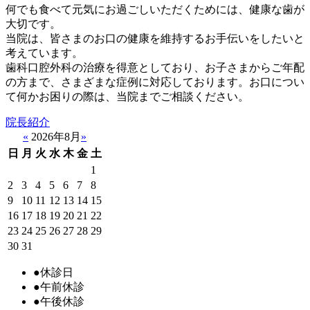
何でも食べて元気にお過ごしいただくためには、健康な歯が
大切です。
当院は、皆さまのお口の健康を維持するお手伝いをしたいと
考えています。
歯科口腔外科の治療を得意としており、お子さまからご年配
の方まで、さまざまな症例に対応しております。お口につい
て何かお困りの際は、当院までご相談ください。
院長紹介
«
2026年8月
»
日
月
火
水
木
金
土
1
2
3
4
5
6
7
8
9
10
11
12
13
14
15
16
17
18
19
20
21
22
23
24
25
26
27
28
29
30
31
●
休診日
●
午前休診
●
午後休診