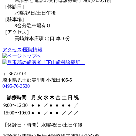
※診療と電話の受付は診療終了時刻の30分前
［休診日］
水曜/祝日/土日午後
［駐車場］
8台分駐車場有り
［アクセス］
高崎線本庄駅 出口 車10分
アクセス/医院情報
〒 367-0101
埼玉県児玉郡美里町小茂田405-5
0495-76-3530
診療時間
月
火
水
木
金
土
日
祝
9:00〜12:30
●
●
／
●
●
●
●
／
15:00〜19:00
●
●
／
●
●
／
／
／
【休診日・時間】水曜/祝日/土日午後