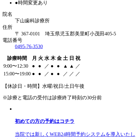
●
時間変更あり
院名
下山歯科診療所
住所
〒 367-0101 埼玉県児玉郡美里町小茂田405-5
電話番号
0495-76-3530
診療時間
月
火
水
木
金
土
日
祝
9:00〜12:30
●
●
／
●
●
▲
▲
／
15:00〜19:00
●
●
／
●
●
／
／
／
【休診日・時間】水曜/祝日/土日午後
※診療と電話の受付は診療終了時刻の30分前
初めての方の予約はコチラ
当院では新しくWEB24時間予約システムを導入いたし