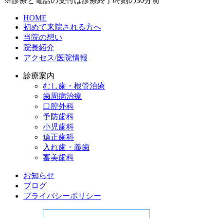
※診療と電話の受付は診療終了時刻の30分前
HOME
初めて来院される方へ
当院の想い
院長紹介
アクセス/医院情報
診療案内
むし歯・根管治療
歯周病治療
​口腔外科
予防歯科
小児歯科
矯正歯科
入れ歯・義歯
審美歯科
お知らせ
ブログ
プライバシーポリシー