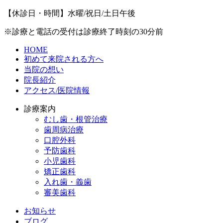
【休診日・時間】水曜/祝日/土日午後
※診療と電話の受付は診療終了時刻の30分前
HOME
初めて来院される方へ
当院の想い
院長紹介
アクセス/医院情報
診療案内
むし歯・根管治療
歯周病治療
​口腔外科
予防歯科
小児歯科
矯正歯科
入れ歯・義歯
審美歯科
お知らせ
ブログ