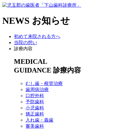
NEWS
お知らせ
初めて来院される方へ
当院の想い
診療内容
MEDICAL
GUIDANCE
診療内容
むし歯・根管治療
歯周病治療
​口腔外科
予防歯科
小児歯科
矯正歯科
入れ歯・義歯
審美歯科