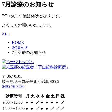
7月診療のお知らせ
7/7（火）午後は休診となります。
よろしくお願いいたします。
ALL
HOME
お知らせ
7月診療のお知らせ
〒 367-0101
埼玉県児玉郡美里町小茂田405-5
0495-76-3530
診療時間
月
火
水
木
金
土
日
祝
9:00〜12:30
●
●
／
●
●
●
●
／
15:00〜19:00
●
●
／
●
●
／
／
／